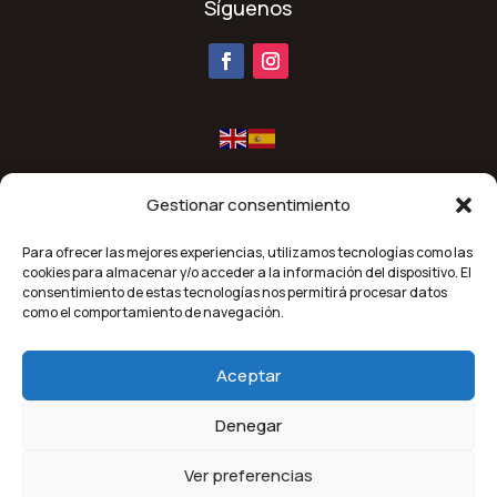
Síguenos
Gestionar consentimiento
Para ofrecer las mejores experiencias, utilizamos tecnologías como las
cookies para almacenar y/o acceder a la información del dispositivo. El
consentimiento de estas tecnologías nos permitirá procesar datos
Financiado por la Unión Europea-Next Generation EU.
como el comportamiento de navegación.
Aceptar
Denegar
Orallo 2026 | Todos los derechos reservados |
Diseñado por
Purple Dreams
Ver preferencias