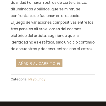
dualidad humana: rostros de corte clásico,
difuminados y pálidos, que se miran, se
confrontan o se fusionan en el espacio.
El juego de variaciones compositivas entre los
tres paneles altera el orden del cosmos
pictórico del artista, sugiriendo que la
identidad no es estática, sino un ciclo continuo
de encuentros y desencuentros con el «otro».
AÑADIR AL CARRITO
13.
Tríptico
Dibujo
Categoría:
Mi yo… hoy
I,
II
y