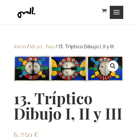
Inicio
/
Mi yo… hoy
/ 13. Tríptico Dibujo I, II y III
13. Tríptico
Dibujo I, II y III
6.750
€