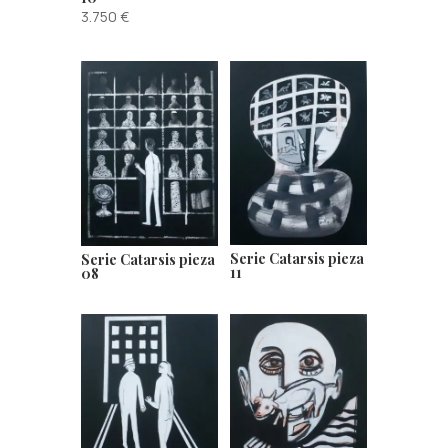
3.750
€
Serie Catarsis pieza
Serie Catarsis pieza
11
08