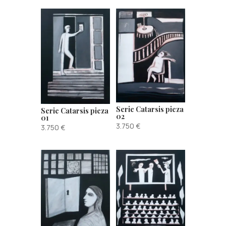
Serie Catarsis pieza
Serie Catarsis pieza
02
01
3.750
€
3.750
€