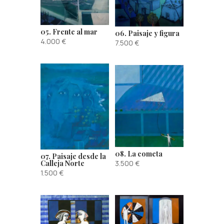
05. Frente al mar
06. Paisaje y figura
4.000
€
7.500
€
08. La cometa
07. Paisaje desde la
3.500
€
Calleja Norte
1.500
€