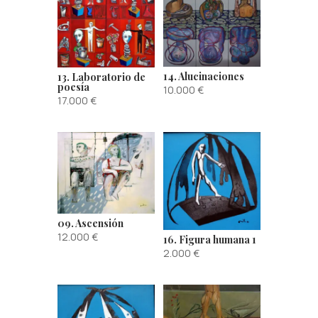
14. Alucinaciones
13. Laboratorio de
poesía
10.000
€
17.000
€
09. Ascensión
12.000
€
16. Figura humana 1
2.000
€