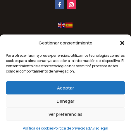
Gestionar consentimiento
Para ofrecer las mejores experiencias, utilizamos tecnologías como las
cookies para almacenar y/o acceder a la información del dispositivo. El
consentimiento de estas tecnologías nos permitirá procesar datos
Financiado por la Unión Europea-Next Generation EU.
como el comportamiento de navegación.
Aceptar
Denegar
Orallo 2026 | Todos los derechos reservados |
Diseñado por
Purple Dreams
Ver preferencias
Política de cookies
Política de privacidad
Aviso legal