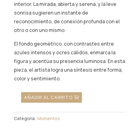
interior. La mirada, abierta y serena, y la leve
sonrisa sugieren un instante de
reconocimiento, de conexión profunda con el
otro o con uno mismo.
El fondo geométrico, con contrastes entre
azules intensos y ocres cálidos, enmarca la
figura y acentúa su presencia luminosa. En esta
pieza, el artista logra una síntesis entre forma,
color y sentimiento.
AÑADIR AL CARRITO
12.
Encuentro
cantidad
Categoría:
Momentos