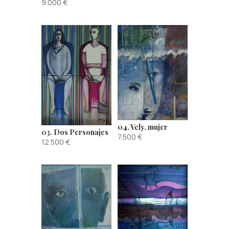
9.000
€
04. Vely, mujer
03. Dos Personajes
7.500
€
12.500
€