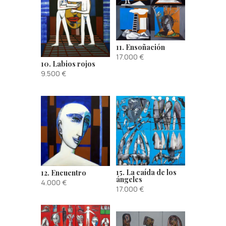
11. Ensoñación
17.000
€
10. Labios rojos
9.500
€
15. La caída de los
12. Encuentro
ángeles
4.000
€
17.000
€