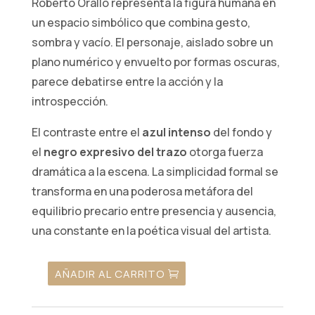
Roberto Orallo representa la figura humana en
un espacio simbólico que combina gesto,
sombra y vacío. El personaje, aislado sobre un
plano numérico y envuelto por formas oscuras,
parece debatirse entre la acción y la
introspección.
El contraste entre el
azul intenso
del fondo y
el
negro expresivo del trazo
otorga fuerza
dramática a la escena. La simplicidad formal se
transforma en una poderosa metáfora del
equilibrio precario entre presencia y ausencia,
una constante en la poética visual del artista.
AÑADIR AL CARRITO
16.
Figura