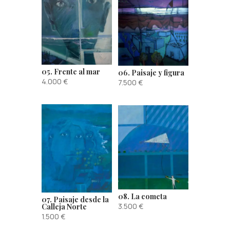
05. Frente al mar
06. Paisaje y figura
4.000
€
7.500
€
08. La cometa
07. Paisaje desde la
3.500
€
Calleja Norte
1.500
€