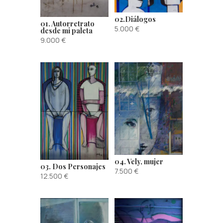
02.Diálogos
01. Autorretrato
5.000
€
desde mi paleta
9.000
€
04. Vely, mujer
03. Dos Personajes
7.500
€
12.500
€