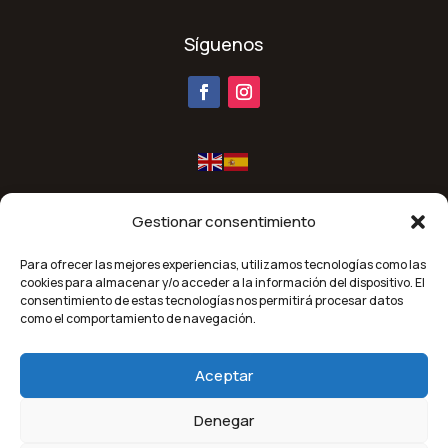
Síguenos
Gestionar consentimiento
Para ofrecer las mejores experiencias, utilizamos tecnologías como las
cookies para almacenar y/o acceder a la información del dispositivo. El
consentimiento de estas tecnologías nos permitirá procesar datos
Financiado por la Unión Europea-Next Generation EU.
como el comportamiento de navegación.
Aceptar
Denegar
Orallo 2026 | Todos los derechos reservados |