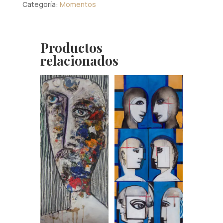
humana
Categoría:
Momentos
1
cantidad
Productos
relacionados