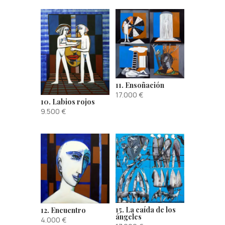
11. Ensoñación
17.000
€
10. Labios rojos
9.500
€
15. La caída de los
12. Encuentro
ángeles
4.000
€