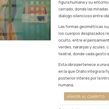
figura humana y su entorno.
cerrado, donde las miradas 
diálogo silencioso entre id
Las formas geométricas sup
los cuerpos desplazados rev
oculto, entre el pensamiento
verdes, naranjas y azules, 
teatral, donde cada gesto e
Esta obra pertenece a una e
en la que Orallo integra la f
posterior interés por la int
humana.
AÑADIR AL CARRITO
18.
Interior