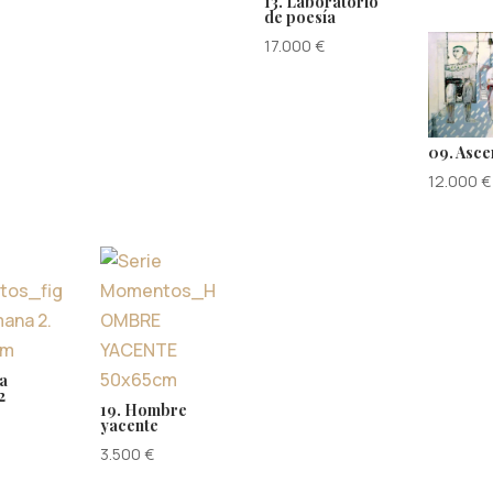
13. Laboratorio
de poesía
17.000
€
09. Asce
12.000
€
ra
2
19. Hombre
yacente
3.500
€