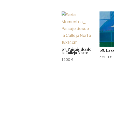
07. Paisaje desde
08. La 
la Calleja Norte
3.500
€
1.500
€