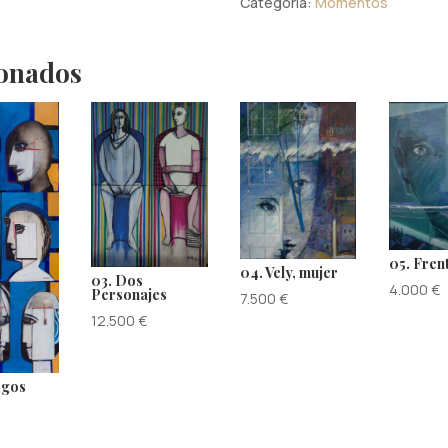
Categoría:
Momentos
cantidad
ionados
05. Fren
04. Vely, mujer
03. Dos
4.000
€
Personajes
7.500
€
12.500
€
ogos