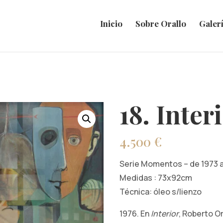
Inicio
Sobre Orallo
Galer
18. Inter
4.500
€
Serie Momentos – de 1973 
Medidas : 73x92cm
Técnica: óleo s/lienzo
1976. En
Interior
, Roberto Or