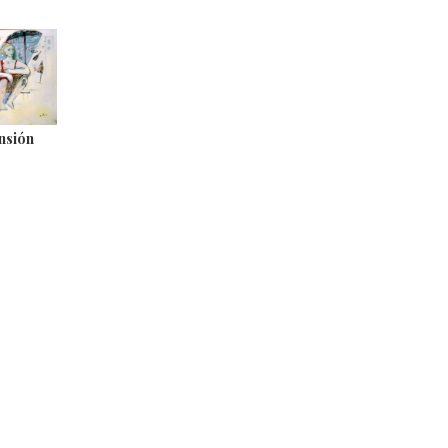
nsión