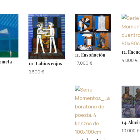
12. Encu
11. Ensoñación
4.000
€
cometa
17.000
€
10. Labios rojos
9.500
€
14. Aluc
10.000
€