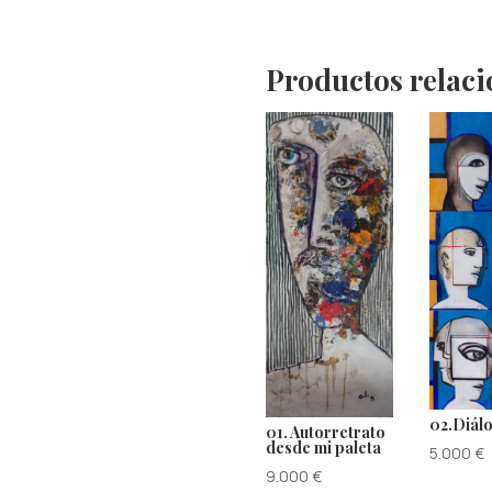
Productos relac
02.Diál
01. Autorretrato
desde mi paleta
5.000
€
9.000
€