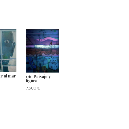
te al mar
06. Paisaje y
figura
7.500
€